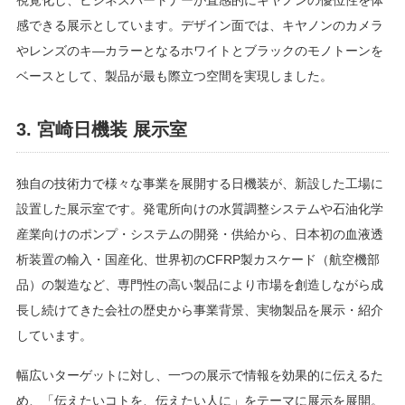
視覚化し、ビジネスパートナーが直感的にキヤノンの優位性を体
感できる展示としています。デザイン面では、キヤノンのカメラ
やレンズのキ―カラーとなるホワイトとブラックのモノトーンを
ベースとして、製品が最も際立つ空間を実現しました。
3. 宮崎日機装 展示室
独自の技術力で様々な事業を展開する日機装が、新設した工場に
設置した展示室です。発電所向けの水質調整システムや石油化学
産業向けのポンプ・システムの開発・供給から、日本初の血液透
析装置の輸入・国産化、世界初のCFRP製カスケード（航空機部
品）の製造など、専門性の高い製品により市場を創造しながら成
長し続けてきた会社の歴史から事業背景、実物製品を展示・紹介
しています。
幅広いターゲットに対し、一つの展示で情報を効果的に伝えるた
め、「伝えたいコトを、伝えたい人に」をテーマに展示を展開。