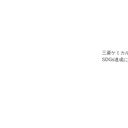
三菱ケミカルグ
SDGs達