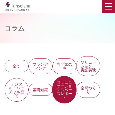
コラム
ソリュー
ブランデ
専門家の
全て
ション・
ィング
声
実証実験
コミュニ
デジタ
ケーショ
ル・バー
空間づく
基礎知識
ンスペー
チャル空
り
スレポー
間
ト